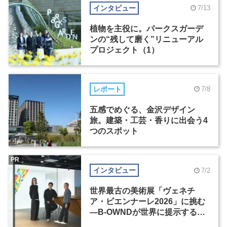
インタビュー
7/13
植物を主役に。パークスガーデ
ンの“残して磨く”リニューアル
プロジェクト（1）
レポート
7/8
五感でめぐる、金沢デザイン
旅。建築・工芸・香りに出会う4
つのスポット
PR
インタビュー
7/2
世界最古の美術展「ヴェネチ
ア・ビエンナーレ2026」に挑む
―B-OWNDが世界に提示する美
の基準とは？（前編）