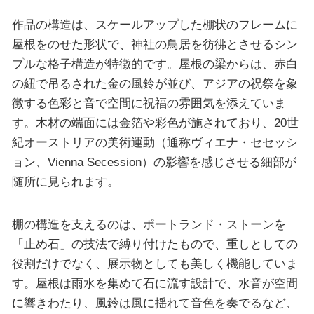
作品の構造は、スケールアップした棚状のフレームに
屋根をのせた形状で、神社の鳥居を彷彿とさせるシン
プルな格子構造が特徴的です。屋根の梁からは、赤白
の紐で吊るされた金の風鈴が並び、アジアの祝祭を象
徴する色彩と音で空間に祝福の雰囲気を添えていま
す。木材の端面には金箔や彩色が施されており、20世
紀オーストリアの美術運動（通称ヴィエナ・セセッシ
ョン、Vienna Secession）の影響を感じさせる細部が
随所に見られます。
棚の構造を支えるのは、ポートランド・ストーンを
「止め石」の技法で縛り付けたもので、重しとしての
役割だけでなく、展示物としても美しく機能していま
す。屋根は雨水を集めて石に流す設計で、水音が空間
に響きわたり、風鈴は風に揺れて音色を奏でるなど、