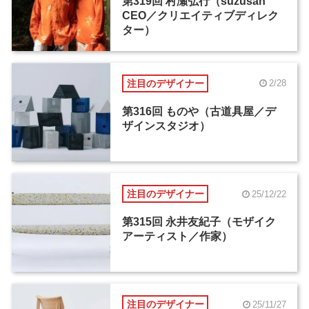
第319回 村瀬弘行（suzusan
CEO／クリエイティブディレク
ター）
注目のデザイナー
2/28
第316回 ものや（古道具屋／デ
ザインスタジオ）
注目のデザイナー
25/12/22
第315回 永井友紀子（モザイク
アーティスト／作家）
注目のデザイナー
25/11/27