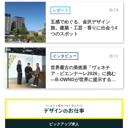
レポート
7/8
五感でめぐる、金沢デザイン
旅。建築・工芸・香りに出会う4
つのスポット
PR
インタビュー
7/2
世界最古の美術展「ヴェネチ
ア・ビエンナーレ2026」に挑む
―B-OWNDが世界に提示する美
の基準とは？（前編）
ピックアップ求人