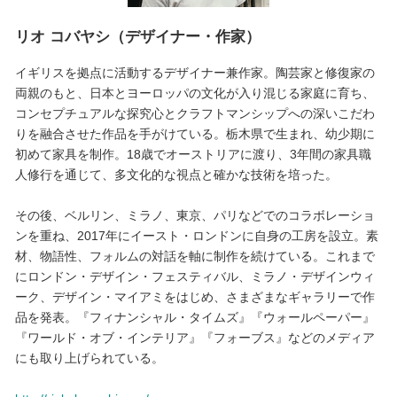
リオ コバヤシ（デザイナー・作家）
イギリスを拠点に活動するデザイナー兼作家。陶芸家と修復家の
両親のもと、日本とヨーロッパの文化が入り混じる家庭に育ち、
コンセプチュアルな探究心とクラフトマンシップへの深いこだわ
りを融合させた作品を手がけている。栃木県で生まれ、幼少期に
初めて家具を制作。18歳でオーストリアに渡り、3年間の家具職
人修行を通じて、多文化的な視点と確かな技術を培った。
その後、ベルリン、ミラノ、東京、パリなどでのコラボレーショ
ンを重ね、2017年にイースト・ロンドンに自身の工房を設立。素
材、物語性、フォルムの対話を軸に制作を続けている。これまで
にロンドン・デザイン・フェスティバル、ミラノ・デザインウィ
ーク、デザイン・マイアミをはじめ、さまざまなギャラリーで作
品を発表。『フィナンシャル・タイムズ』『ウォールペーパー』
『ワールド・オブ・インテリア』『フォーブス』などのメディア
にも取り上げられている。