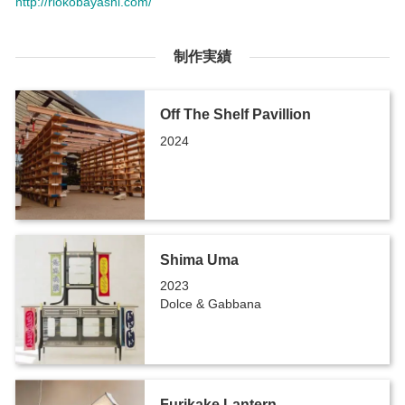
http://riokobayashi.com/
制作実績
Off The Shelf Pavillion
2024
Shima Uma
2023
Dolce & Gabbana
Furikake Lantern