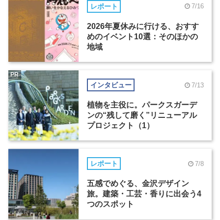
レポート
7/16
2026年夏休みに行ける、おすす
めのイベント10選：そのほかの
地域
PR
インタビュー
7/13
植物を主役に。パークスガーデ
ンの“残して磨く”リニューアル
プロジェクト（1）
レポート
7/8
五感でめぐる、金沢デザイン
旅。建築・工芸・香りに出会う4
つのスポット