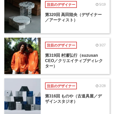
注目のデザイナー
5/19
第320回 高田陸央（デザイナー
／アーティスト）
注目のデザイナー
3/27
第319回 村瀬弘行（suzusan
CEO／クリエイティブディレク
ター）
注目のデザイナー
2/28
第316回 ものや（古道具屋／デ
ザインスタジオ）