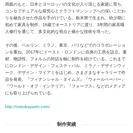
両親のもと、日本とヨーロッパの文化が入り混じる家庭に育ち、
コンセプチュアルな探究心とクラフトマンシップへの深いこだわ
りを融合させた作品を手がけている。栃木県で生まれ、幼少期に
初めて家具を制作。18歳でオーストリアに渡り、3年間の家具職
人修行を通じて、多文化的な視点と確かな技術を培った。
その後、ベルリン、ミラノ、東京、パリなどでのコラボレーショ
ンを重ね、2017年にイースト・ロンドンに自身の工房を設立。素
材、物語性、フォルムの対話を軸に制作を続けている。これまで
にロンドン・デザイン・フェスティバル、ミラノ・デザインウィ
ーク、デザイン・マイアミをはじめ、さまざまなギャラリーで作
品を発表。『フィナンシャル・タイムズ』『ウォールペーパー』
『ワールド・オブ・インテリア』『フォーブス』などのメディア
にも取り上げられている。
http://riokobayashi.com/
制作実績