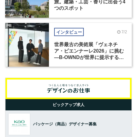
旅。建築・工芸・香りに出会う4
つのスポット
PR
インタビュー
7/2
世界最古の美術展「ヴェネチ
ア・ビエンナーレ2026」に挑む
―B-OWNDが世界に提示する美
の基準とは？（前編）
ピックアップ求人
パッケージ（商品）デザイナー募集