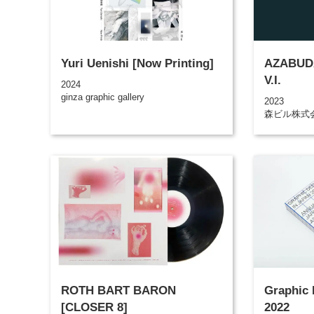
Yuri Uenishi [Now Printing]
AZABUD
V.I.
2024
ginza graphic gallery
2023
森ビル株式
ROTH BART BARON
Graphic 
[CLOSER 8]
2022