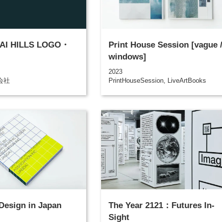
AI HILLS LOGO・
Print House Session [vague 
windows]
2023
会社
PrintHouseSession, LiveArtBooks
Design in Japan
The Year 2121：Futures In-
Sight