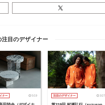
の注目のデザイナー
5/19
3/2
イナー
注目のデザイナー
回 高田陸央（デザイナ
第319回 村瀬弘行（suzusan