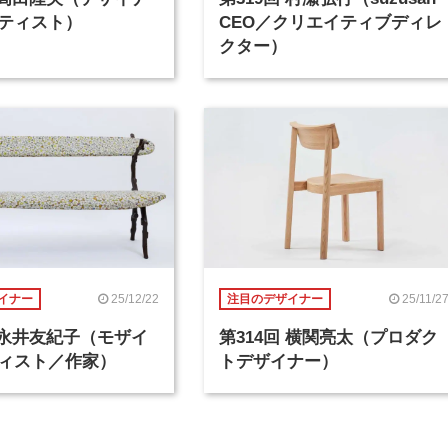
ティスト）
CEO／クリエイティブディレ
クター）
25/12/22
25/11/2
イナー
注目のデザイナー
回 永井友紀子（モザイ
第314回 横関亮太（プロダク
ィスト／作家）
トデザイナー）