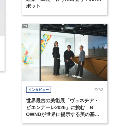
ポット
PR
7
7/2
インタビュー
世界最古の美術展「ヴェネチア・
ビエンナーレ2026」に挑む―B-
OWNDが世界に提示する美の基準
とは？（前編）