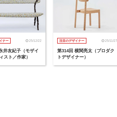
25/12/22
25/11/2
イナー
注目のデザイナー
回 永井友紀子（モザイ
第314回 横関亮太（プロダク
ィスト／作家）
トデザイナー）