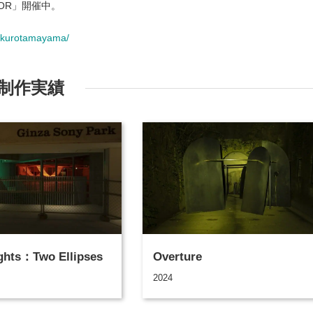
OR」開催中。
takurotamayama/
制作実績
ights：Two Ellipses
Overture
2024