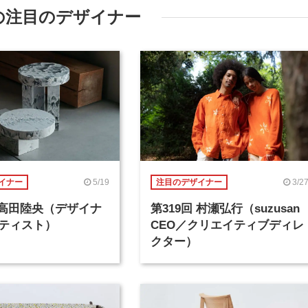
の注目のデザイナー
5/19
3/2
イナー
注目のデザイナー
回 高田陸央（デザイナ
第319回 村瀬弘行（suzusan
ティスト）
CEO／クリエイティブディレ
クター）