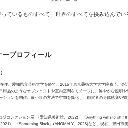
がっているものすべて＝世界のすべてを挟み込んでい
ナープロフィール
ト）
都在住。愛知県立芸術大学を経て、2015年東京藝術大学大学院修了。身
日用品のようなオブジェクトや室内空間をモチーフに、鮮やかな照明や
ーションを制作。最小限の方法で空間を異化し、鑑賞者の身体感覚や知
クション展」(愛知県美術館、2022)、「Anything will slip off / If
ALY、2021)、「Something Black」(ANOMALY、2023)など。現在、豊田市