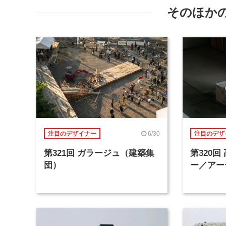
そのほか
6/30
注目のデザイナー
注目のデザ
第321回 ガラージュ（建築集
第320
団）
ー／アー