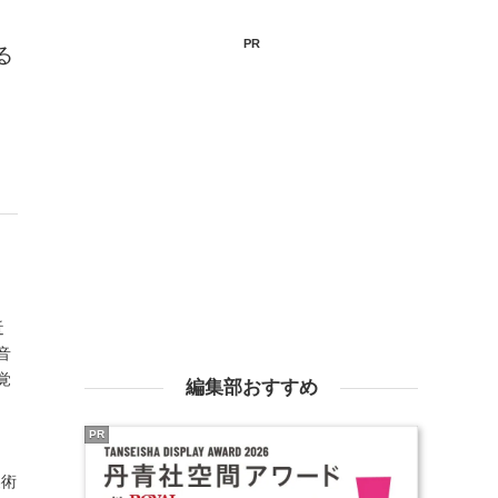
PR
る
近
音
覚
編集部おすすめ
PR
美術