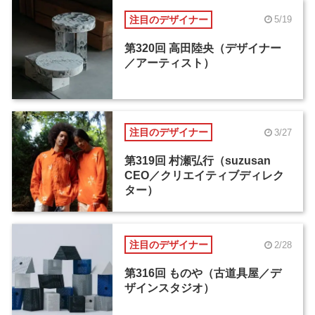
注目のデザイナー
5/19
第320回 高田陸央（デザイナー
／アーティスト）
注目のデザイナー
3/27
第319回 村瀬弘行（suzusan
CEO／クリエイティブディレク
ター）
注目のデザイナー
2/28
第316回 ものや（古道具屋／デ
ザインスタジオ）