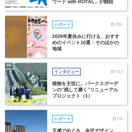
ワード with ROYAL」が開始
レポート
7/16
2026年夏休みに行ける、おすす
めのイベント10選：そのほかの
地域
PR
インタビュー
7/13
植物を主役に。パークスガーデ
ンの“残して磨く”リニューアル
プロジェクト（1）
レポート
7/8
五感でめぐる、金沢デザイン