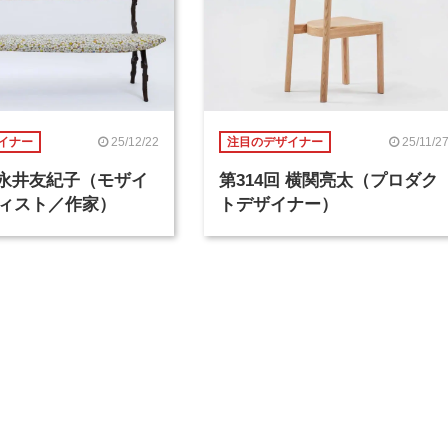
25/12/22
25/11/2
イナー
注目のデザイナー
回 永井友紀子（モザイ
第314回 横関亮太（プロダク
ィスト／作家）
トデザイナー）