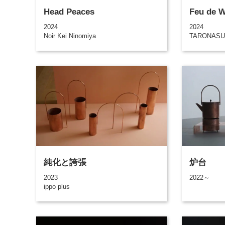
Head Peaces
Feu de 
2024
2024
Noir Kei Ninomiya
TARONASU
純化と誇張
炉台
2023
2022～
ippo plus