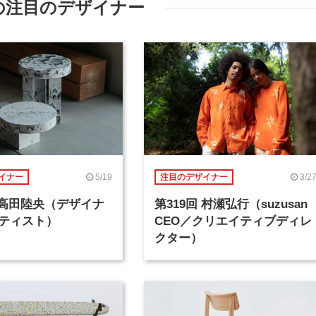
の注目のデザイナー
5/19
3/2
イナー
注目のデザイナー
回 高田陸央（デザイナ
第319回 村瀬弘行（suzusan
ティスト）
CEO／クリエイティブディレ
クター）