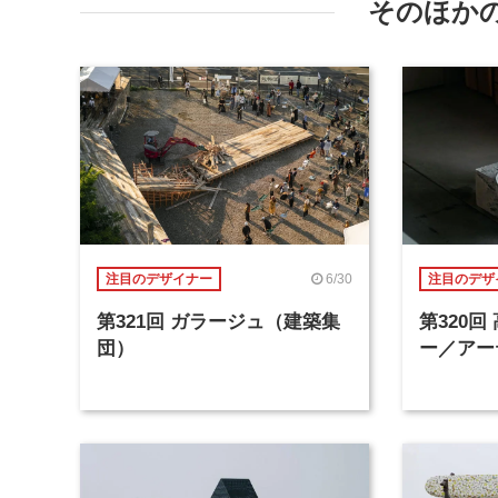
そのほか
6/30
注目のデザイナー
注目のデザ
第321回 ガラージュ（建築集
第320
団）
ー／アー