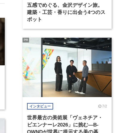
五感でめぐる、金沢デザイン旅。
建築・工芸・香りに出会う4つのス
ポット
PR
7
7/2
インタビュー
世界最古の美術展「ヴェネチア・
ビエンナーレ2026」に挑む―B-
OWNDが世界に提示する美の基準