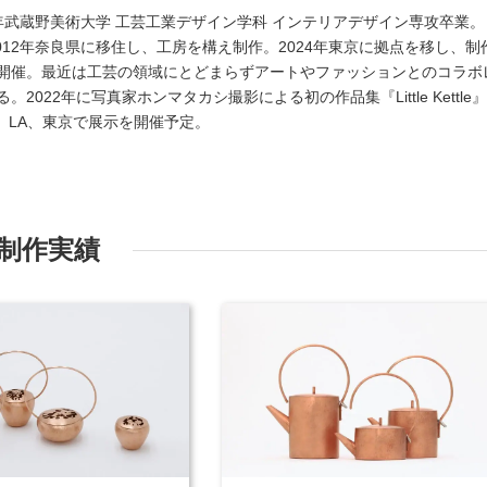
05年武蔵野美術大学 工芸工業デザイン学科 インテリアデザイン専攻卒業。
2012年奈良県に移住し、工房を構え制作。2024年東京に拠点を移し、制
開催。最近は工芸の領域にとどまらずアートやファッションとのコラボ
022年に写真家ホンマタカシ撮影による初の作品集『Little Kettle
in、LA、東京で展示を開催予定。
制作実績