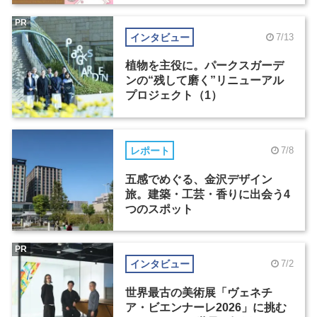
PR
インタビュー
7/13
植物を主役に。パークスガーデ
ンの“残して磨く”リニューアル
プロジェクト（1）
レポート
7/8
五感でめぐる、金沢デザイン
旅。建築・工芸・香りに出会う4
つのスポット
PR
インタビュー
7/2
世界最古の美術展「ヴェネチ
ア・ビエンナーレ2026」に挑む