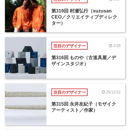
第319回 村瀬弘行（suzusan
CEO／クリエイティブディレク
ター）
注目のデザイナー
2/28
第316回 ものや（古道具屋／デ
ザインスタジオ）
注目のデザイナー
25/12/22
第315回 永井友紀子（モザイク
アーティスト／作家）