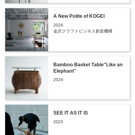
A New Polite of KOGEI
2024
金沢クラフトビジネス創造機構
Bamboo Basket Table“Like an
Elephant”
2024
SEE IT AS IT IS
2023