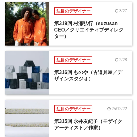
注目のデザイナー
3/27
第319回 村瀬弘行（suzusan
CEO／クリエイティブディレク
ター）
注目のデザイナー
2/28
第316回 ものや（古道具屋／デ
ザインスタジオ）
注目のデザイナー
25/12/22
第315回 永井友紀子（モザイク
アーティスト／作家）