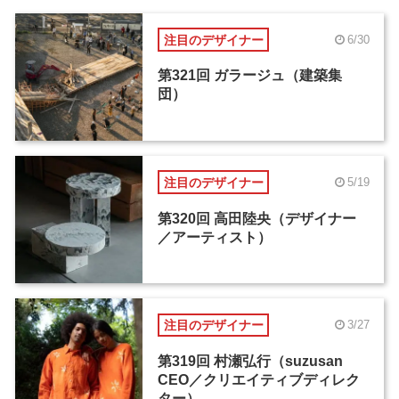
注目のデザイナー
6/30
第321回 ガラージュ（建築集
団）
注目のデザイナー
5/19
第320回 高田陸央（デザイナー
／アーティスト）
注目のデザイナー
3/27
第319回 村瀬弘行（suzusan
CEO／クリエイティブディレク
ター）