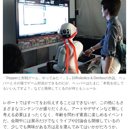
「Pepperと対戦ゲーム、やってみた！」1→10Robotics & Dentsuの作品。ペッ
パーとその場でゲーム対決ができるのだが、ペッパーはたまに「本気を出して
もいいんですよ？」などと挑発してくるのが何ともシュール
レポートではすべてをお伝えすることはできないが、この他にもさ
まざまなコンテンツが盛りだくさん。アートやデザインなど難しく
考える必要はまったくなく、年齢を問わず素直に楽しめるイベント
だ。会期中には展示だけでなくライブや討論会も開催しているの
で、少しでも興味がある方は足を運んでみてはいかがだろうか。