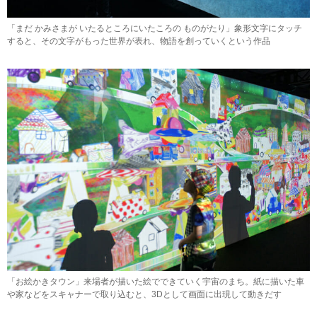
「まだ かみさまが いたるところにいたころの ものがたり」象形文字にタッチ
すると、その文字がもった世界が表れ、物語を創っていくという作品
「お絵かきタウン」来場者が描いた絵でできていく宇宙のまち。紙に描いた車
や家などをスキャナーで取り込むと、3Dとして画面に出現して動きだす