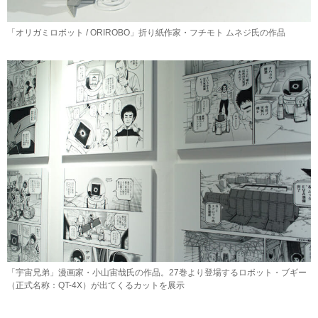
「オリガミロボット / ORIROBO」折り紙作家・フチモト ムネジ氏の作品
「宇宙兄弟」漫画家・小山宙哉氏の作品。27巻より登場するロボット・ブギー
（正式名称：QT-4X）が出てくるカットを展示