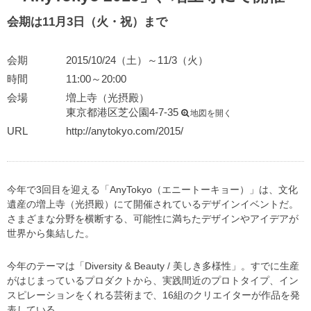
会期は11月3日（火・祝）まで
会期
2015/10/24（土）～11/3（火）
時間
11:00～20:00
会場
増上寺（光摂殿）
東京都港区芝公園4-7-35
地図を開く
URL
http://anytokyo.com/2015/
今年で3回目を迎える「AnyTokyo（エニートーキョー）」は、文化
遺産の増上寺（光摂殿）にて開催されているデザインイベントだ。
さまざまな分野を横断する、可能性に満ちたデザインやアイデアが
世界から集結した。
今年のテーマは「Diversity & Beauty / 美しき多様性」。すでに生産
がはじまっているプロダクトから、実践間近のプロトタイプ、イン
スピレーションをくれる芸術まで、16組のクリエイターが作品を発
表している。