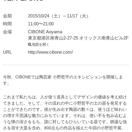
会期
2015/10/24（土）～11/17（火）
時間
11:00〜21:00
会場
CIBONE Aoyama
東京都港区南青山2-27-25 オリックス南青山ビル2F
地図を開く
URL
http://www.cibone.com/
今秋、CIBONEでは陶芸家 小野哲平のエキシビションを開催しま
す。
これまで私たちは、人が使う道具としてデザインの価値を考え続け
てきました。そして、その流れの中に小野哲平の土の器を発見する
ことができたのです。彼が生み出す陶器の数々は、使うほど味わい
の増す不思議な魅力にみちています。それは、使い手を包み込むよ
うな懐の深さをもち、誰に対してもひらいている器です。静謐な強
さを宿す大皿を含め、800点もの作品を揃えた今回の小野哲平展。