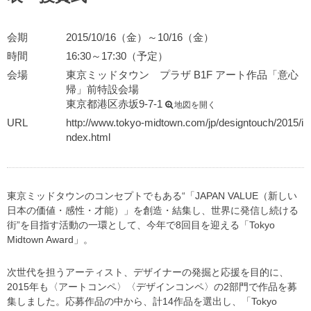
会期
2015/10/16（金）～10/16（金）
時間
16:30～17:30（予定）
会場
東京ミッドタウン プラザ B1F アート作品「意心
帰」前特設会場
東京都港区赤坂9-7-1
地図を開く
URL
http://www.tokyo-midtown.com/jp/designtouch/2015/i
ndex.html
東京ミッドタウンのコンセプトでもある“「JAPAN VALUE（新しい
日本の価値・感性・才能）」を創造・結集し、世界に発信し続ける
街”を目指す活動の一環として、今年で8回目を迎える「Tokyo
Midtown Award」。
次世代を担うアーティスト、デザイナーの発掘と応援を目的に、
2015年も〈アートコンペ〉〈デザインコンペ〉の2部門で作品を募
集しました。応募作品の中から、計14作品を選出し、「Tokyo