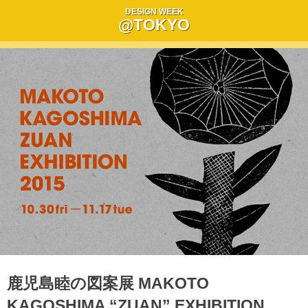
DESIGN WEEK
@TOKYO
鹿児島睦の図案展 MAKOTO
KAGOSHIMA “ZUAN” EXHIBITION