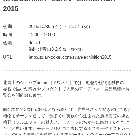
2015
会期
2015/10/30（金）～11/17（火）
時間
12:00～20:00
会場
doinel
港区北青山3-2-9
地図を開く
URL
http://zuan-zokei.com/zuan-exhibition2015
北青山のショップdoinel（ドワネル）では、動物や植物を独自の世
界観で描いた陶器やプロダクトで人気のアーティスト鹿児島睦の展
覧会を開催致します。
同会場にて3度目の開催となる本年は、鹿児島さんが描き続けてきた
植物モチーフを通して、数多くの実践から生まれた鹿児島睦の線と
輪郭（シルエット）の魅力と、モチーフのちからに触れていただき
たいと思います。モチーフひとつで表現するポスターやポストカー
ド、3次元の世界に再構成されるモビールなどのペーパープロダクト