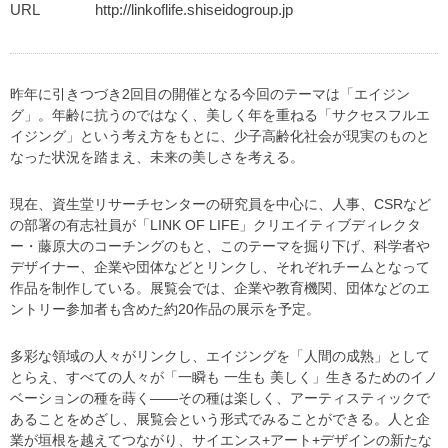
URL
http://linkoflife.shiseidogroup.jp
昨年に引きつづき2回目の開催となる今回のテーマは「エイジン
グ」。年齢に抗うのではなく、美しく年を重ねる「サクセスフルエ
イジング」という考え方をもとに、少子高齢化社会が現実のものと
なった状況を踏まえ、未来の美しさを考える。
現在、資生堂リサーチセンターの研究員を中心に、人事、CSRなど
の部署の有志社員が「LINK OF LIFE」クリエイティブディレクタ
ー・藤原大のコーチングのもと、このテーマを掘り下げ、科学者や
デザイナー、企業や団体などとリンクし、それぞれチームとなって
作品を制作している。展覧会では、企業や教育機関、団体などのエ
ントリー参加者も含めた約20作品の展示を予定。
多彩な領域の人々がリンクし、エイジングを「人間の成熟」として
とらえ、すべての人々が「一瞬も 一生も 美しく」生きるためのイノ
ベーションの種を蒔く——その種は楽しく、アーティスティックで
あることをめざし、展覧会という形式でみることができる。人と企
業が垣根を越えてつながり、サイエンス+アート+デザインの新たな