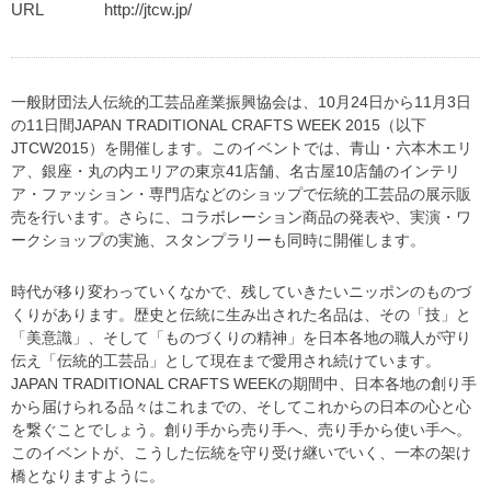
URL
http://jtcw.jp/
一般財団法人伝統的工芸品産業振興協会は、10月24日から11月3日
の11日間JAPAN TRADITIONAL CRAFTS WEEK 2015（以下
JTCW2015）を開催します。このイベントでは、青山・六本木エリ
ア、銀座・丸の内エリアの東京41店舗、名古屋10店舗のインテリ
ア・ファッション・専門店などのショップで伝統的工芸品の展示販
売を行います。さらに、コラボレーション商品の発表や、実演・ワ
ークショップの実施、スタンプラリーも同時に開催します。
時代が移り変わっていくなかで、残していきたいニッポンのものづ
くりがあります。歴史と伝統に生み出された名品は、その「技」と
「美意識」、そして「ものづくりの精神」を日本各地の職人が守り
伝え「伝統的工芸品」として現在まで愛用され続けています。
JAPAN TRADITIONAL CRAFTS WEEKの期間中、日本各地の創り手
から届けられる品々はこれまでの、そしてこれからの日本の心と心
を繋ぐことでしょう。創り手から売り手へ、売り手から使い手へ。
このイベントが、こうした伝統を守り受け継いでいく、一本の架け
橋となりますように。