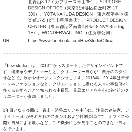
北青山3-12-7 カプリース青山3F）、SUPPOSE
DESIGN OFFICE（東京都渋谷区桜丘町29-17
306）、YOTA KAKUDA DESIGN（東京都渋谷区猿
楽町17-5 代官山蔦屋書店）、PRODUCT DESIGN
CENTER（東京都港区南青山4-9-18 NVA Building
1F）、WONDERWALL INC.（住所非公開）
URL
https://www.facebook.com/HowStudioOfficial
「how studio」は、2013年からスタートしたデザインイベントで
す。建築家やデザイナーなど、クリエーター自らが、自身のスタジ
オなどで、展示やオープンスタジオします。2013年、2014年はデザ
インやファッションなど、クリエイションに携わる人々の事務所が
多く点在することで知られる中目黒・目黒エリアを中心に各4組のク
リエーターが参加しました。
3年目となる今回は、青山・渋谷エリアを中心に、注目の建築家、デ
ザイナー5組がそれぞれのスタジオおよび特別会場にて、オフィス公
開や自身による展示など、この機会にしか見ることのできない展示
を行います。