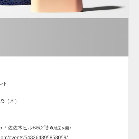
ント
1/3（木）
5-7 佐佐木ビルB棟2階
地図を開く
.com/events/543264895858059/