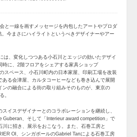
費社会と一線を画すメッセージを内包したアートやプロダ
集結。今まさにハイライトというべきデザイナーやアー
中には、変化しつつある小石川とエッジの効いたデザイ
同時に、2階フロアをシェアする家具ショップ
4階の一部のスペース、小石川町内の日本家屋、印刷工場を改装
である会津屋、カルタコーヒーなども巻き込んで展開
インの融合による街の取り組みそのものが、東京の
いる。
のスイスデザイナーとのコラボレーションを継続し、
ran、そして「Interieur award competition」で
ザイン小石川に招き、展示をおこなう。また、石巻工房と
ER OI、シンガポールのGabriel Tanによる石巻工房