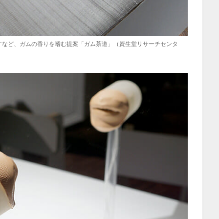
すなど、ガムの香りを嗜む提案「ガム茶道」（資生堂リサーチセンタ