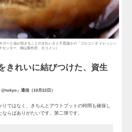
 展」ビネガーと油が混ざることのきれいさと不思議さの「ゴルコンダ ドレッシン
チセンター、桐山製作所、モコメシ）
をきれいに結びつけた、資生
 @tokyo」通信（10月22日）
かりではなく、きちんとアウトプットの時間も確保し
たならばありがたいです。第二弾です。