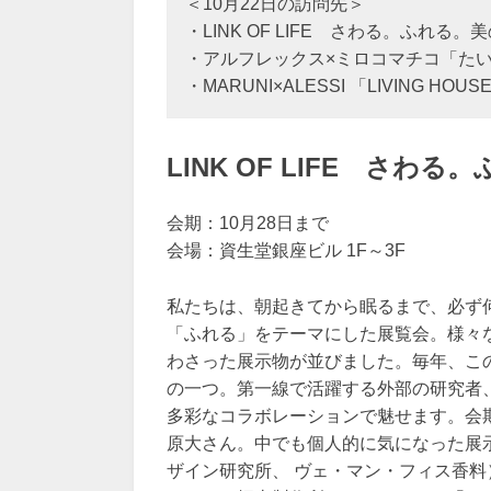
＜10月22日の訪問先＞
・LINK OF LIFE さわる。ふれる。
・アルフレックス×ミロコマチコ「た
・MARUNI×ALESSI 「LIVING HOUS
LINK OF LIFE さわ
会期：10月28日まで
会場：資生堂銀座ビル 1F～3F
私たちは、朝起きてから眠るまで、必ず
「ふれる」をテーマにした展覧会。様々
わさった展示物が並びました。毎年、こ
の一つ。第一線で活躍する外部の研究者
多彩なコラボレーションで魅せます。会
原大さん。中でも個人的に気になった展
ザイン研究所、 ヴェ・マン・フィス香料