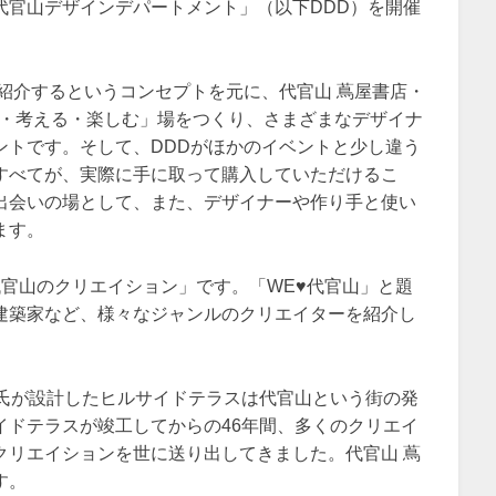
代官山デザインデパートメント」（以下DDD）を開催
紹介するというコンセプトを元に、代官山 蔦屋書店・
知る・考える・楽しむ」場をつくり、さまざまなデザイナ
ントです。そして、DDDがほかのイベントと少し違う
すべてが、実際に手に取って購入していただけるこ
出会いの場として、また、デザイナーや作り手と使い
ます。
官山のクリエイション」です。「WE♥代官山」と題
建築家など、様々なジャンルのクリエイターを紹介し
彦氏が設計したヒルサイドテラスは代官山という街の発
イドテラスが竣工してからの46年間、多くのクリエイ
クリエイションを世に送り出してきました。代官山 蔦
す。