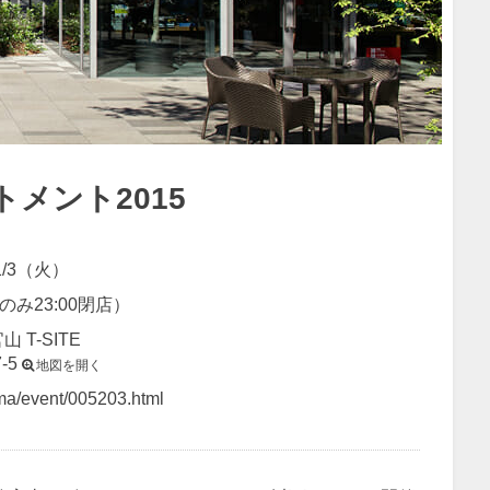
メント2015
1/3（火）
25のみ23:00閉店）
 T-SITE
-5
地図を開く
yama/event/005203.html