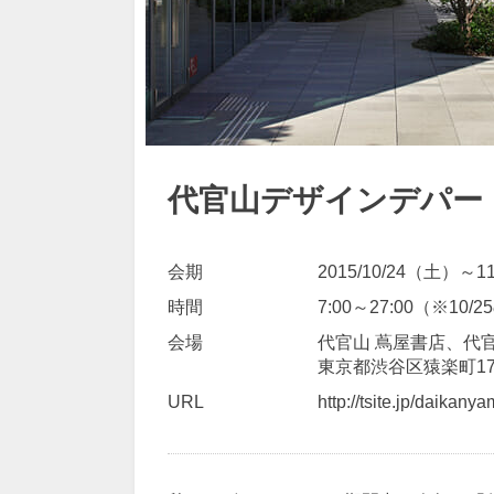
代官山デザインデパート
会期
2015/10/24（土）～1
時間
7:00～27:00（※10/
会場
代官山 蔦屋書店、代官山
東京都渋谷区猿楽町17
URL
http://tsite.jp/daikan