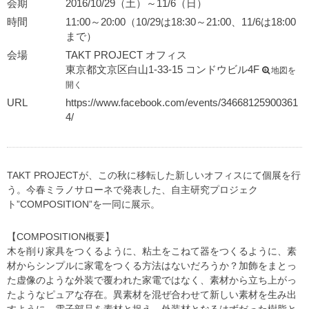
会期
2016/10/29（土）～11/6（日）
時間
11:00～20:00（10/29は18:30～21:00、11/6は18:00
まで）
会場
TAKT PROJECT オフィス
東京都文京区白山1-33-15 コンドウビル4F
地図を
開く
URL
https://www.facebook.com/events/34668125900361
4/
TAKT PROJECTが、この秋に移転した新しいオフィスにて個展を行
う。今春ミラノサローネで発表した、自主研究プロジェク
ト”COMPOSITION”を一同に展示。
【COMPOSITION概要】
木を削り家具をつくるように、粘土をこねて器をつくるように、素
材からシンプルに家電をつくる方法はないだろうか？加飾をまとっ
た虚像のような外装で覆われた家電ではなく、素材から立ち上がっ
たようなピュアな存在。異素材を混ぜ合わせて新しい素材を生み出
すように、電子部品を素材と捉え、外装材となるはずだった樹脂と