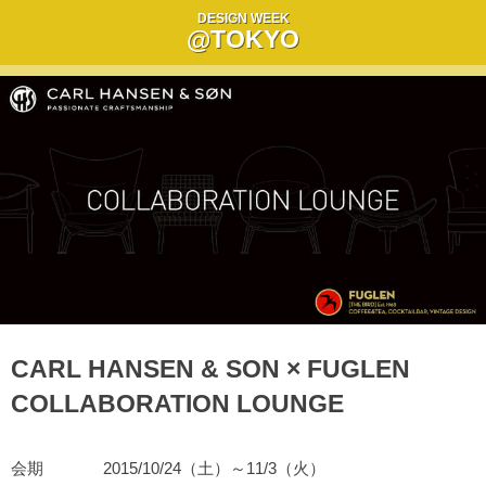
DESIGN WEEK
@TOKYO
CARL HANSEN & SON × FUGLEN
COLLABORATION LOUNGE
会期
2015/10/24（土）～11/3（火）