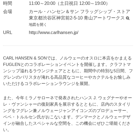
時間
11:00～20:00（土日祝日 12:00～19:00）
会場
カール・ハンセン＆サン フラッグシップ・ストア
東京都渋谷区神宮前2-5-10 青山アートワークス
地図を開く
URL
http://www.carlhansen.jp/
CARL HANSEN & SONでは、ノルウェーのオスロに本店をかまえる
FUGLENとのコラボレーションイベントを開催します。クラフトマ
ンシップ溢れるラウンジチェアとともに、期間中の特別な5日間、フ
グレンのバリスタが淹れる高品質なコーヒーやカクテルをお愉しみ
いただけるコラボレーションラウンジを展開。
また、今年ミラノサローネで発表されたハンス J. ウェグナーやオー
レ・ヴァンシャーの復刻家具を展示するとともに、店内のスタイリ
ングをフグレン兼ノルウェージャンアイコンズのプロデューサー、
ペペ・トルルセン氏がおこないます。デンマークとノルウェーデザ
インが融合したスペシャルな空間を、この機会にぜひご堪能くださ
い。