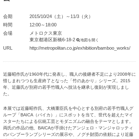
会期
2015/10/24（土）～11/3（火）
時間
12:00～18:00
会場
メトロクス東京
東京都港区新橋6-18-2
地図を開く
URL
http://metropolitan.co.jp/exhibition/bamboo_works/
近藤昭作氏が1960年代に発表し、職人の後継者不足により2008年に
惜しまれつつも生産終了となった「竹のあかり」シリーズ。2015
年、近藤氏が別府の若手竹職人へ技法を継承し復刻が実現しまし
た。
本展では近藤昭作氏、大橋重臣氏を中心とする別府の若手竹職人グ
ループ「BAICA（バイカ）」にスポットを当て、世代を超えたマイ
スターたちによる伝統工芸とモダニズムの融合をテーマとします。
両氏の作品の他、BAICAが手掛けたアンジェロ・マンジャロッティ
のバンブーランプシリーズの展示や、ノグチ財団の依頼により近藤