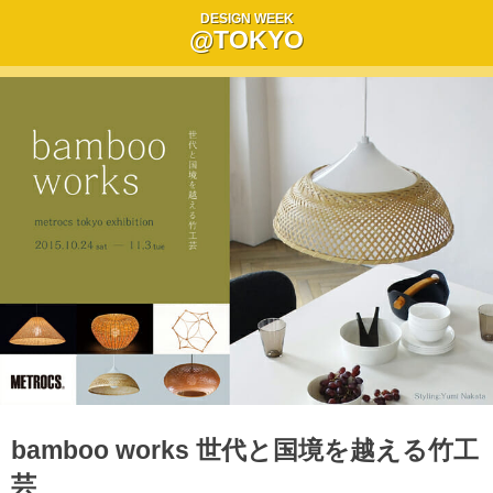
DESIGN WEEK
@TOKYO
bamboo works 世代と国境を越える竹工
芸