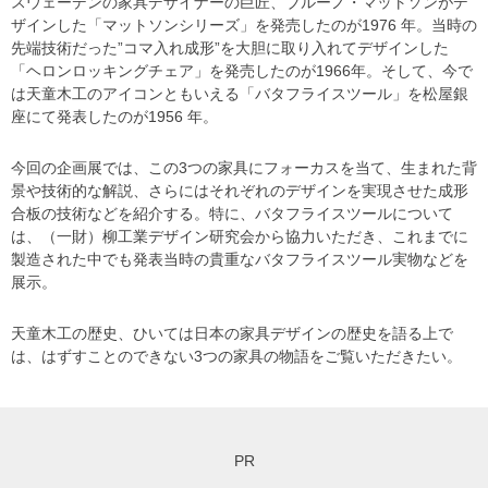
スウェーデンの家具デザイナーの巨匠、ブルーノ・マットソンがデ
ザインした「マットソンシリーズ」を発売したのが1976 年。当時の
先端技術だった”コマ入れ成形”を大胆に取り入れてデザインした
「ヘロンロッキングチェア」を発売したのが1966年。そして、今で
は天童木工のアイコンともいえる「バタフライスツール」を松屋銀
座にて発表したのが1956 年。
今回の企画展では、この3つの家具にフォーカスを当て、生まれた背
景や技術的な解説、さらにはそれぞれのデザインを実現させた成形
合板の技術などを紹介する。特に、バタフライスツールについて
は、（一財）柳工業デザイン研究会から協力いただき、これまでに
製造された中でも発表当時の貴重なバタフライスツール実物などを
展示。
天童木工の歴史、ひいては日本の家具デザインの歴史を語る上で
は、はずすことのできない3つの家具の物語をご覧いただきたい。
PR