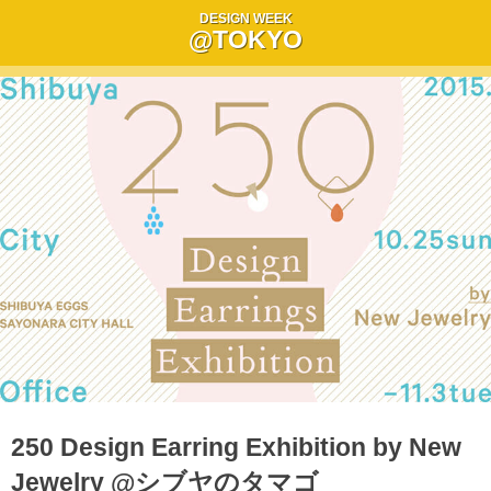
DESIGN WEEK
@TOKYO
250 Design Earring Exhibition by New
Jewelry @シブヤのタマゴ