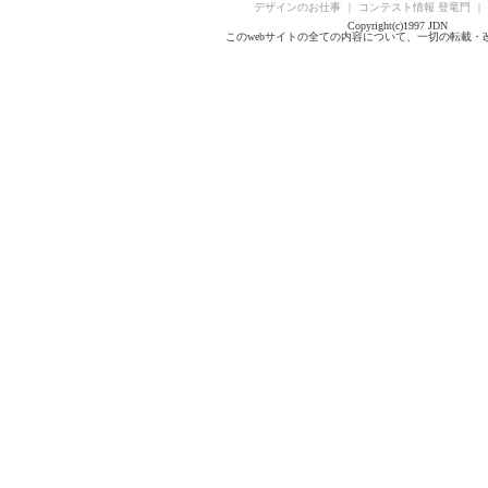
デザインのお仕事
｜
コンテスト情報 登竜門
｜
Copyright(c)1997 JDN
このwebサイトの全ての内容について、一切の転載・