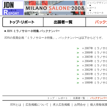
ジャパンデザイン
レポート
ミラノサローネ
■ JDN ミラノサローネ特集 バックナンバー
JDNの長期企画「ミラノサローネ特集」。バックナンバーは以下からどうぞ。
○ 2007年 ミラノ
≫
○ 2006年 ミラノ
≫
○ 2005年 ミラノ
≫
○ 2004年 ミラノ
≫
○ 2003年 ミラノ
≫
○ 2002年 ミラノ
≫
○ 2001年 ミラノ
≫
○ 2000年 ミラノ
≫
○ 1999年 ミラノ
≫
トップ ・ レポート
|
出展者一覧
|
バックナンバー
JDNとは
｜
広告掲載について
｜
求人広告掲載
｜
お問合せ
｜
個人情報保